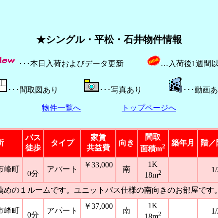
★シングル・平松・石井物件情報
･･･本日入荷およびデータ更新
…入荷後1週間
･･･間取図あり
･･･写真あり
･･･動画
物件一覧へ
トップページへ
間取
バス
家賃
所
タイプ
向き
築年月
階／
2
徒歩
共益費
面積m
1K
￥33,000
市峰町
アパート
南
1/
2
0分
18m
薦めの１ルームです。ユニットバス仕様の南向きのお部屋です
1K
￥37,000
市峰町
アパート
南
1/
2
0分
18m