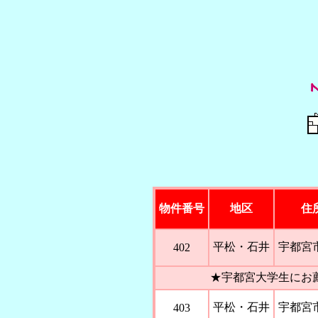
物件番号
地区
住
平松・石井
宇都宮
402
★宇都宮大学生にお
平松・石井
宇都宮
403