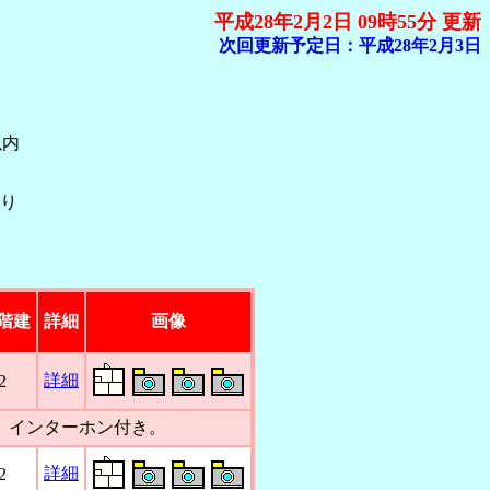
平成28年2月2日 09時55分 更新
次回更新予定日：平成28年2月3日
以内
あり
階建
詳細
画像
詳細
2
。インターホン付き。
詳細
2